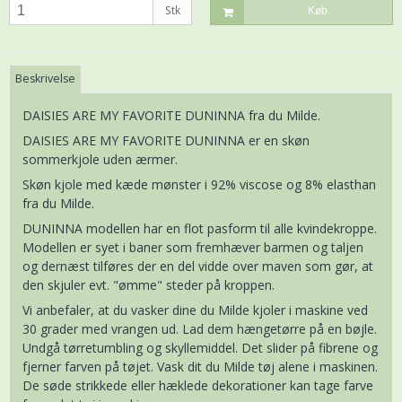
Stk
Køb
Beskrivelse
DAISIES ARE MY FAVORITE DUNINNA fra du Milde.
DAISIES ARE MY FAVORITE DUNINNA er en skøn
sommerkjole uden ærmer.
Skøn kjole med kæde mønster i 92% viscose og 8% elasthan
fra du Milde.
DUNINNA modellen har en flot pasform til alle kvindekroppe.
Modellen er syet i baner som fremhæver barmen og taljen
og dernæst tilføres der en del vidde over maven som gør, at
den skjuler evt. "ømme" steder på kroppen.
Vi anbefaler, at du vasker dine du Milde kjoler i maskine ved
30 grader med vrangen ud. Lad dem hængetørre på en bøjle.
Undgå tørretumbling og skyllemiddel. Det slider på fibrene og
fjerner farven på tøjet. Vask dit du Milde tøj alene i maskinen.
De søde strikkede eller hæklede dekorationer kan tage farve