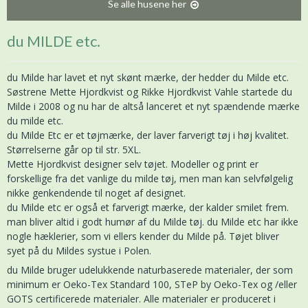
Se alle husene her
du MILDE etc.
du Milde har lavet et nyt skønt mærke, der hedder du Milde etc.
Søstrene Mette Hjordkvist og Rikke Hjordkvist Vahle startede du
Milde i 2008 og nu har de altså lanceret et nyt spændende mærke
du milde etc.
du Milde Etc er et tøjmærke, der laver farverigt tøj i høj kvalitet.
Størrelserne går op til str. 5XL.
Mette Hjordkvist designer selv tøjet. Modeller og print er
forskellige fra det vanlige du milde tøj, men man kan selvfølgelig
nikke genkendende til noget af designet.
du Milde etc er også et farverigt mærke, der kalder smilet frem.
man bliver altid i godt humør af du Milde tøj. du Milde etc har ikke
nogle hæklerier, som vi ellers kender du Milde på. Tøjet bliver
syet på du Mildes systue i Polen.
du Milde bruger udelukkende naturbaserede materialer, der som
minimum er Oeko-Tex Standard 100, STeP by Oeko-Tex og /eller
GOTS certificerede materialer. Alle materialer er produceret i