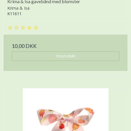
Krima & Isa gavebånd med blomster
Krima & Isa
K11611
10,00 DKK
Vis produkt