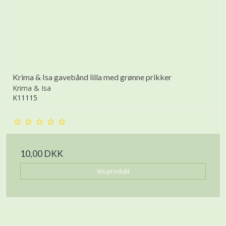
Krima & Isa gavebånd lilla med grønne prikker
Krima & Isa
K11115
10,00 DKK
Vis produkt