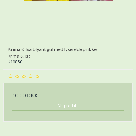
Krima & Isa blyant gul med lyserøde prikker
Krima & Isa
K10850
10,00 DKK
Vis produkt