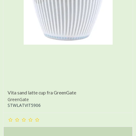
Vita sand latte cup fra GreenGate
GreenGate
STWLATVIT5906