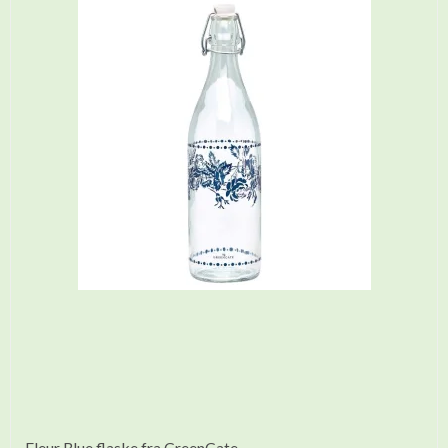
Fleur Blue flaske fra GreenGate