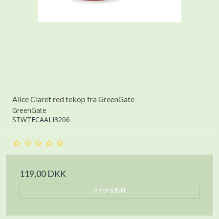
Alice Claret red tekop fra GreenGate
GreenGate
STWTECAALI3206
119,00 DKK
Vis produkt