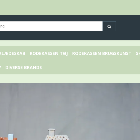
 KLÆDESKAB
RODEKASSEN TØJ
RODEKASSEN BRUGSKUNST
S
V
DIVERSE BRANDS