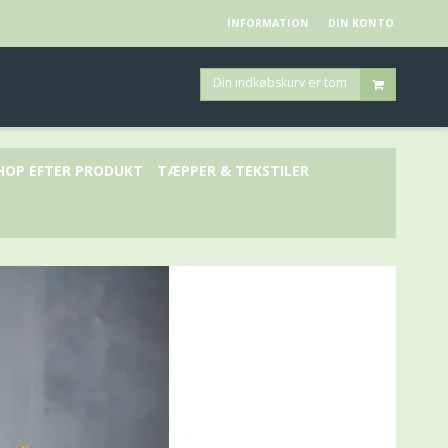
INFORMATION
DIN KONTO
Din indkøbskurv er tom
HOP EFTER PRODUKT
TÆPPER & TEKSTILER