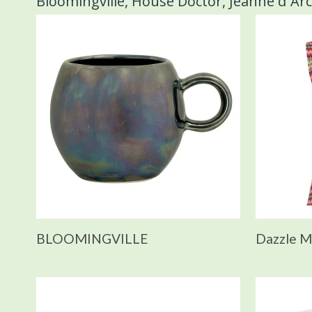
Bloomingville, House Doctor, Jeanne d´Arc
BLOOMINGVILLE
Dazzle 