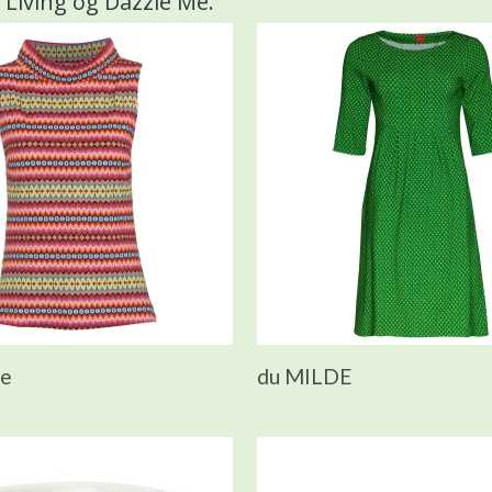
 Living og Dazzle Me.
Me
du MILDE