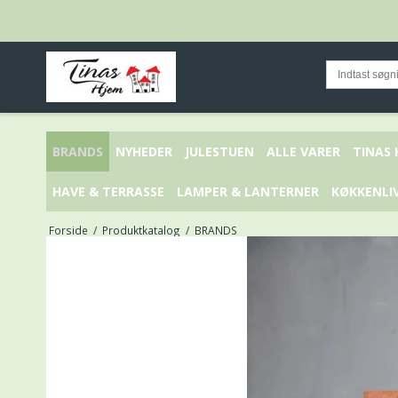
BRANDS
NYHEDER
JULESTUEN
ALLE VARER
TINAS
HAVE & TERRASSE
LAMPER & LANTERNER
KØKKENLI
Forside
/
Produktkatalog
/
BRANDS