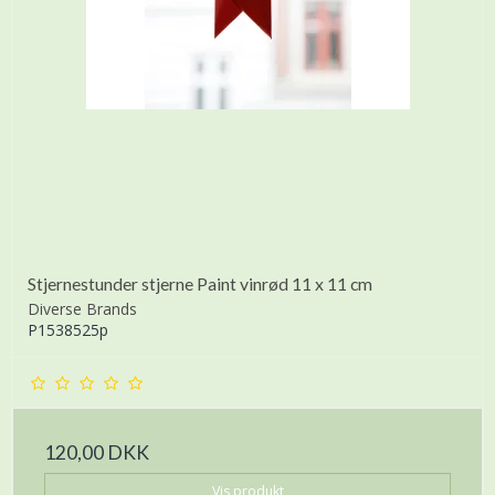
Stjernestunder stjerne Paint vinrød 11 x 11 cm
Diverse Brands
P1538525p
120,00 DKK
Vis produkt