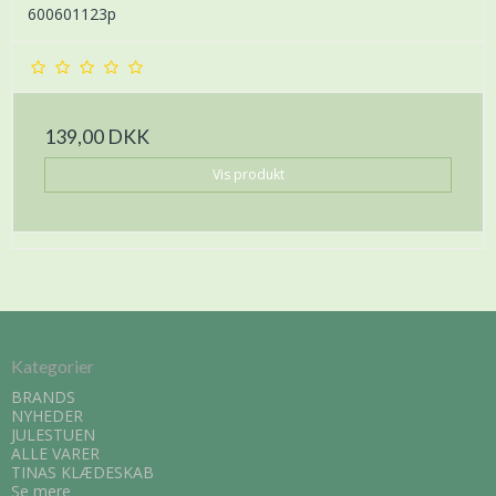
600601123p
139,00 DKK
Vis produkt
Kategorier
BRANDS
NYHEDER
JULESTUEN
ALLE VARER
TINAS KLÆDESKAB
Se mere