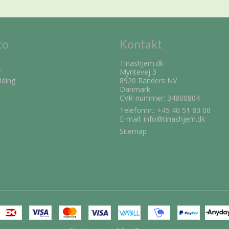
to
Kontakt
Tinashjem.dk
r
Myntevej 3
lding
8920 Randers NV
Danmark
CVR-nummer: 34800804
Telefonnr.:
+45 40 51 83 00
E-mail
:
info@tinashjem.dk
Sitemap