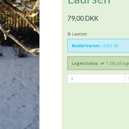
79,00 DKK
Ib Laursen
Model/Varenr.:
0391-00
Lagerstatus:
1
Stk
på lag