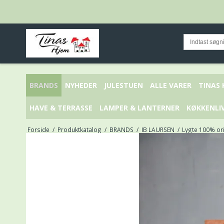
BRANDS
NYHEDER
JULESTUEN
ALLE VARER
TINAS
HAVE & TERRASSE
LAMPER & LANTERNER
KØKKENLI
Forside
/
Produktkatalog
/
BRANDS
/
IB LAURSEN
/
Lygte 100% ori