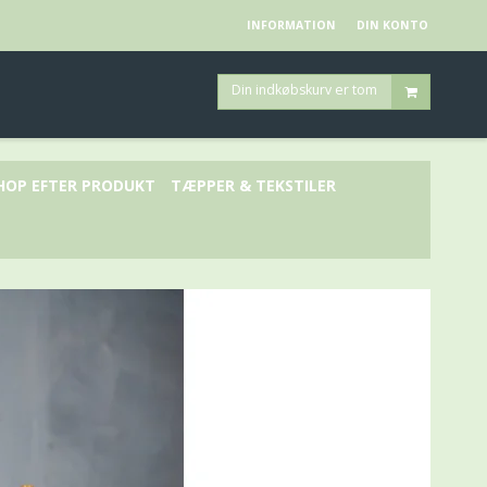
INFORMATION
DIN KONTO
Din indkøbskurv er tom
HOP EFTER PRODUKT
TÆPPER & TEKSTILER