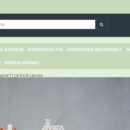
 KLÆDESKAB
RODEKASSEN TØJ
RODEKASSEN BRUGSKUNST
S
V
DIVERSE BRANDS
ginal 17 cm fra Ib Laursen