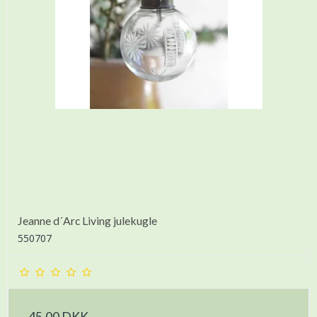
Jeanne d´Arc Living julekugle
550707
45,00 DKK