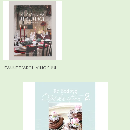
JEANNE D´ARC LIVING´S JUL