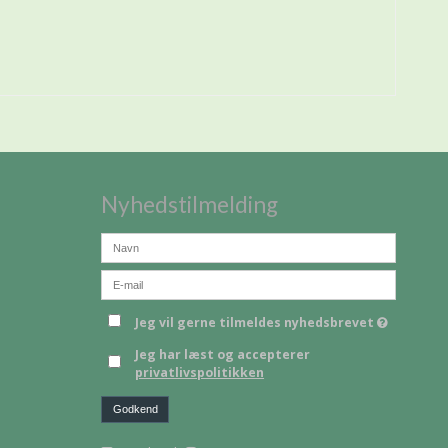
Nyhedstilmelding
Jeg vil gerne tilmeldes nyhedsbrevet
Jeg har læst og accepterer
privatlivspolitikken
Godkend