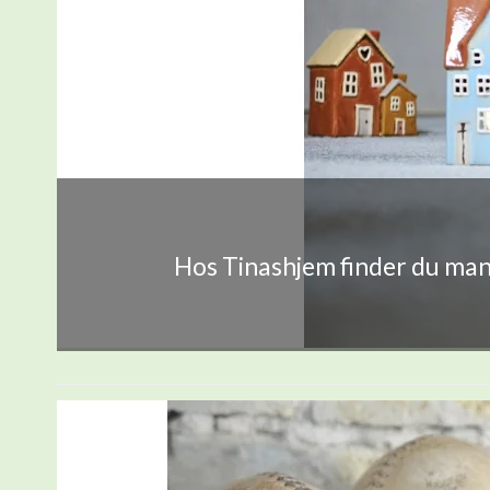
Hos Tinashjem finder du mang