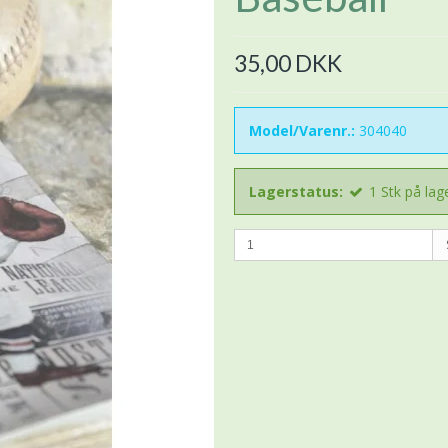
35,00 DKK
Model/Varenr.:
304040
Lagerstatus:
1
Stk
på lag