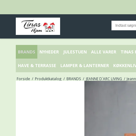
BRANDS
NYHEDER
JULESTUEN
ALLE VARER
TINAS
HAVE & TERRASSE
LAMPER & LANTERNER
KØKKENLI
Forside
/
Produktkatalog
/
BRANDS
/
JEANNE D´ARC LIVING
/
Jeann