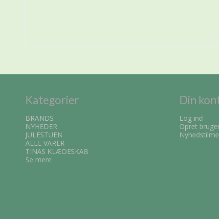
Kategorier
Din kon
BRANDS
Log ind
NYHEDER
Opret bruge
JULESTUEN
Nyhedstilme
ALLE VARER
TINAS KLÆDESKAB
Se mere