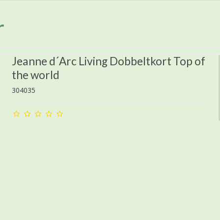
r
Jeanne d´Arc Living Dobbeltkort Top of
the world
304035