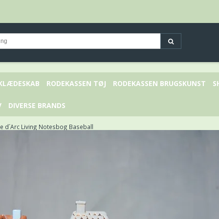
 KLÆDESKAB
RODEKASSEN TØJ
RODEKASSEN BRUGSKUNST
S
V
DIVERSE BRANDS
e d´Arc Living Notesbog Baseball