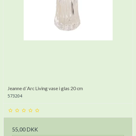
Jeanne d´Arc Living vase i glas 20 cm
573204
55,00 DKK