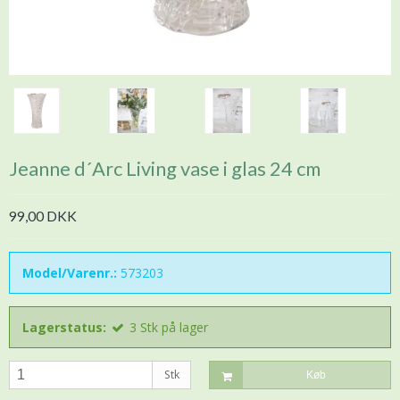
Jeanne d´Arc Living vase i glas 24 cm
99,00 DKK
Model/Varenr.:
573203
Lagerstatus:
3
Stk
på lager
Stk
Køb