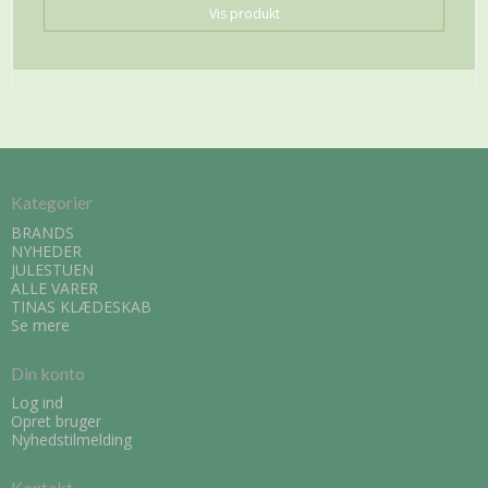
Vis produkt
Kategorier
BRANDS
NYHEDER
JULESTUEN
ALLE VARER
TINAS KLÆDESKAB
Se mere
Din konto
Log ind
Opret bruger
Nyhedstilmelding
Kontakt