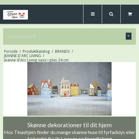
KATEGORIER
Forside
/
Produktkatalog
/
BRANDS
/
JEANNE D´ARC LIVING
/
Jeanne d´Arc Living vase i glas 24 cm
Skønne dekorationer til dit hjem
Hos Tinashjem finder du mange skønne huse til fyrfadslys eller
lyskæder fra Ib Laursen og Speedtsberg