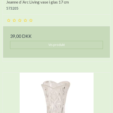
Jeanne d´Arc Living vase i glas 17 cm
573205
39,00 DKK
Vis produkt