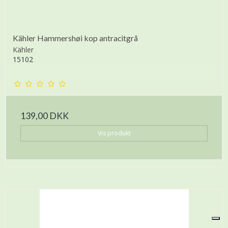
Kähler Hammershøi kop antracitgrå
Kähler
15102
139,00 DKK
Vis produkt