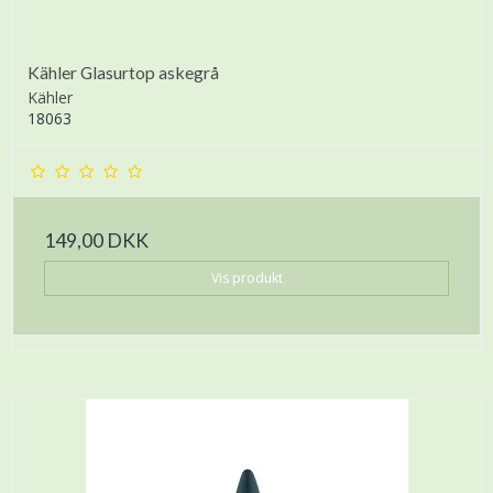
Kähler Glasurtop askegrå
Kähler
18063
149,00 DKK
Vis produkt