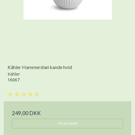
Kähler Hammershøi kande hvid
Kähler
16067
249,00 DKK
Vis produkt