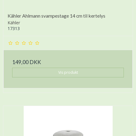
Kähler Ahlmann svampestage 14 cm til kertelys
Kähler
17313
149,00 DKK
Vis produkt