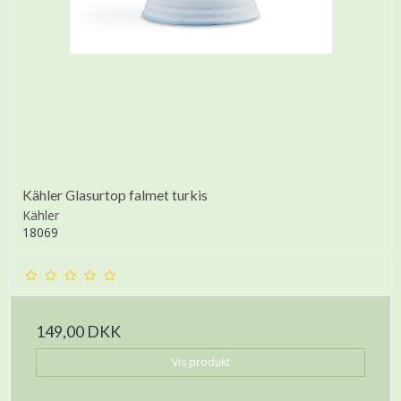
Kähler Glasurtop falmet turkis
Kähler
18069
149,00 DKK
Vis produkt