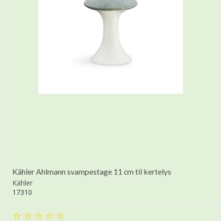
Kähler Ahlmann svampestage 11 cm til kertelys
Kähler
17310