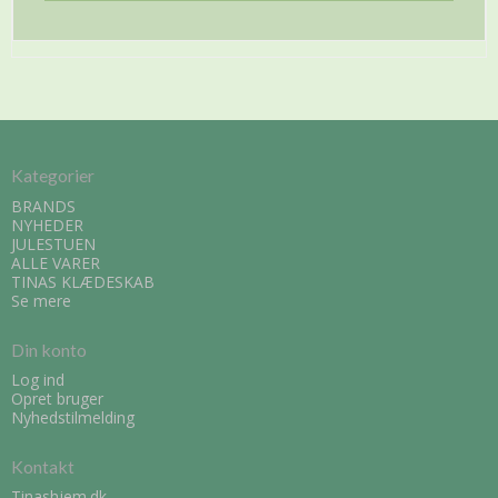
Kategorier
BRANDS
NYHEDER
JULESTUEN
ALLE VARER
TINAS KLÆDESKAB
Se mere
Din konto
Log ind
Opret bruger
Nyhedstilmelding
Kontakt
Tinashjem.dk