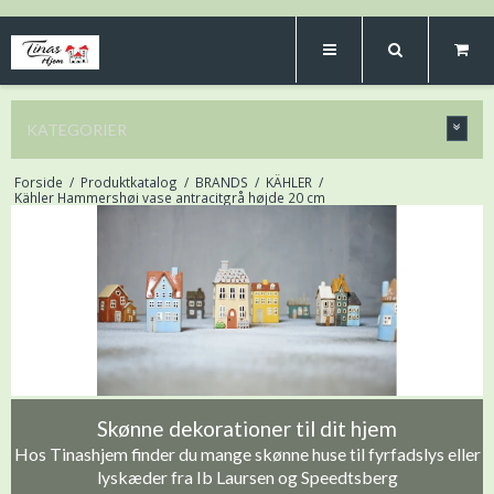
KATEGORIER
Forside
/
Produktkatalog
/
BRANDS
/
KÄHLER
/
Kähler Hammershøi vase antracitgrå højde 20 cm
Skønne dekorationer til dit hjem
Hos Tinashjem finder du mange skønne huse til fyrfadslys eller
lyskæder fra Ib Laursen og Speedtsberg