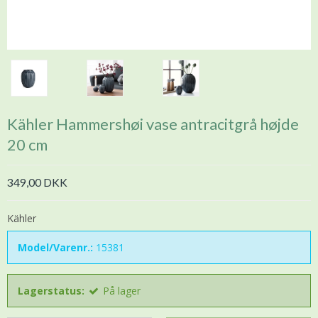
Kähler Hammershøi vase antracitgrå højde
20 cm
349,00 DKK
Kähler
Model/Varenr.:
15381
Lagerstatus:
På lager