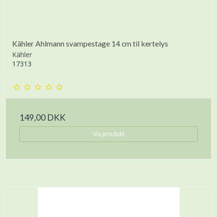
Kähler Ahlmann svampestage 14 cm til kertelys
Kähler
17313
149,00 DKK
Vis produkt