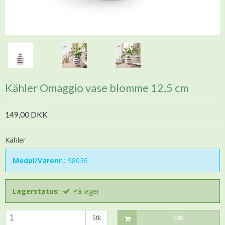
Kähler Omaggio vase blomme 12,5 cm
149,00 DKK
Kähler
Model/Varenr.:
98036
Lagerstatus:
På lager
Stk
Køb