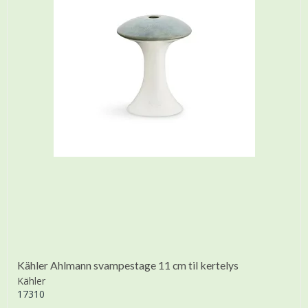
Kähler Ahlmann svampestage 11 cm til kertelys
Kähler
17310