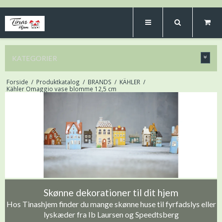
KATEGORIER
Forside
/
Produktkatalog
/
BRANDS
/
KÄHLER
/
Kähler Omaggio vase blomme 12,5 cm
Skønne dekorationer til dit hjem
Hos Tinashjem finder du mange skønne huse til fyrfadslys eller
lyskæder fra Ib Laursen og Speedtsberg