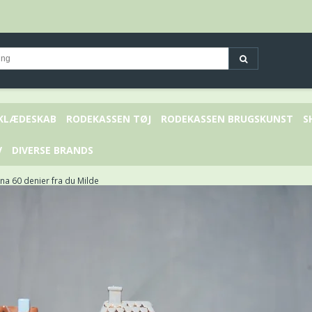
 KLÆDESKAB
RODEKASSEN TØJ
RODEKASSEN BRUGSKUNST
S
V
DIVERSE BRANDS
a 60 denier fra du Milde