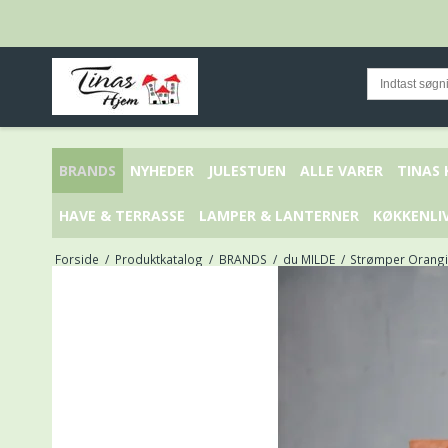
BRANDS
NYHEDER
JULESTUEN
ALLE VARER
TINAS
HAVE & TERRASSE
LAMPER & LANTERNER
KØKKENLI
Forside
/
Produktkatalog
/
BRANDS
/
du MILDE
/
Strømper Orangin