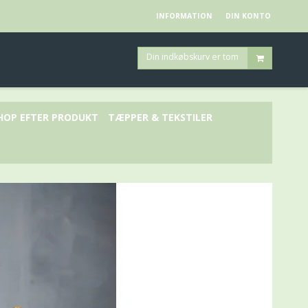
INFORMATION
DIN KONTO
Din indkøbskurv er tom
HOP EFTER PRODUKT
TÆPPER & TEKSTILER