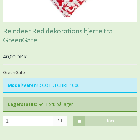
Reindeer Red dekorations hjerte fra
GreenGate
40,00 DKK
GreenGate
Model/Varenr.:
COTDECHREI1006
Lagerstatus:
1
Stk
på lager
Stk
Køb