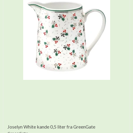
Joselyn White kande 0,5 liter fra GreenGate