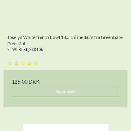
Joselyn White french bowl 13,5 cm medium fra GreenGate
GreenGate
STWFREXLJSL0106
125,00 DKK
Vis produkt