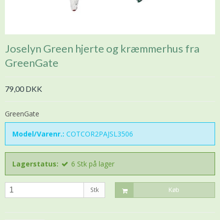
Joselyn Green hjerte og kræmmerhus fra
GreenGate
79,00 DKK
GreenGate
Model/Varenr.:
COTCOR2PAJSL3506
Lagerstatus:
6
Stk
på lager
Stk
Køb