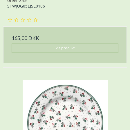
GreenGate
STWJUG05LJSL0106
165,00 DKK
Vis produkt