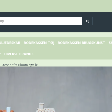
 KLÆDESKAB
RODEKASSEN TØJ
RODEKASSEN BRUGSKUNST
S
V
DIVERSE BRANDS
 Jutesnor fra Bloomingville