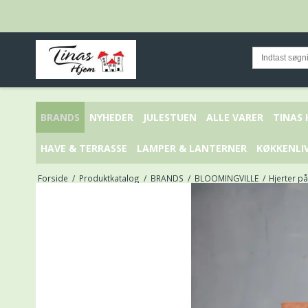
BRANDS
NYHEDER
JULESTUEN
ALLE VARER
TINAS
HAVE & TERRASSE
LAMPER & LANTERNER
KØKKENLI
Forside
/
Produktkatalog
/
BRANDS
/
BLOOMINGVILLE
/
Hjerter på