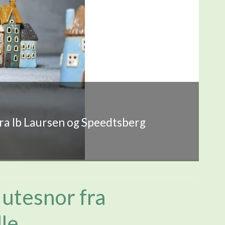
fra Ib Laursen og Speedtsberg
Jutesnor fra
le