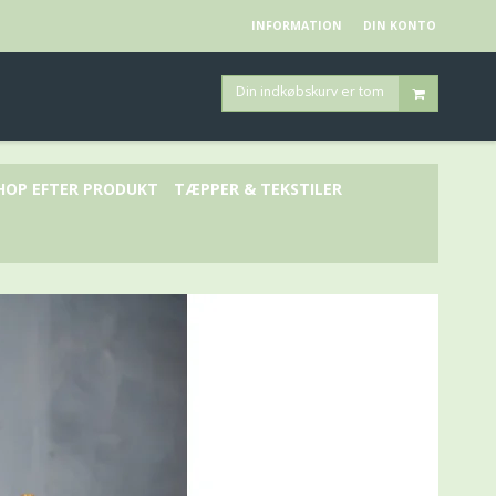
INFORMATION
DIN KONTO
Din indkøbskurv er tom
HOP EFTER PRODUKT
TÆPPER & TEKSTILER