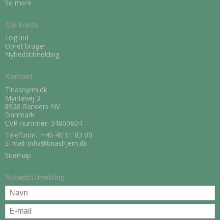
Se mere
Din konto
Log ind
Opret bruger
Nyhedstilmelding
Kontakt
Tinashjem.dk
Myntevej 3
8920 Randers NV
Danmark
CVR-nummer: 34800804
Telefonnr.:
+45 40 51 83 00
E-mail
:
info@tinashjem.dk
Sitemap
Nyhedstilmelding