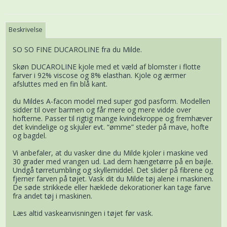
Beskrivelse
SO SO FINE DUCAROLINE fra du Milde.
Skøn DUCAROLINE kjole med et væld af blomster i flotte
farver i 92% viscose og 8% elasthan. Kjole og ærmer
afsluttes med en fin blå kant.
du Mildes A-facon model med super god pasform. Modellen
sidder til over barmen og får mere og mere vidde over
hofterne. Passer til rigtig mange kvindekroppe og fremhæver
det kvindelige og skjuler evt. “ømme” steder på mave, hofte
og bagdel.
Vi anbefaler, at du vasker dine du Milde kjoler i maskine ved
30 grader med vrangen ud. Lad dem hængetørre på en bøjle.
Undgå tørretumbling og skyllemiddel. Det slider på fibrene og
fjerner farven på tøjet. Vask dit du Milde tøj alene i maskinen.
De søde strikkede eller hæklede dekorationer kan tage farve
fra andet tøj i maskinen.
Læs altid vaskeanvisningen i tøjet før vask.