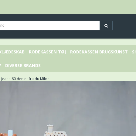
 KLÆDESKAB
RODEKASSEN TØJ
RODEKASSEN BRUGSKUNST
S
V
DIVERSE BRANDS
 Jeans 60 denier fra du Milde