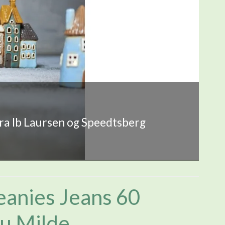
fra Ib Laursen og Speedtsberg
eanies Jeans 60
du Milde