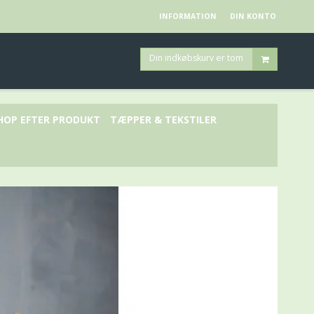
INFORMATION
DIN KONTO
Din indkøbskurv er tom
HOP EFTER PRODUKT
TÆPPER & TEKSTILER