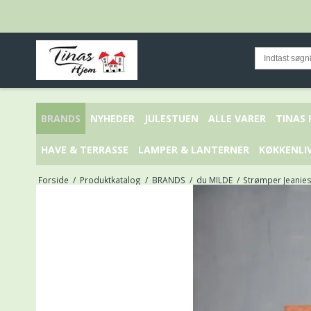
BRANDS
NYHEDER
JULESTUEN
ALLE VARER
TINAS
HAVE & TERRASSE
LAMPER & LANTERNER
KØKKENLI
Forside
/
Produktkatalog
/
BRANDS
/
du MILDE
/
Strømper Jeanies