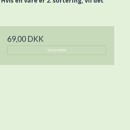
Hvis en vare er 2. sortering, vil det
69,00 DKK
Vis produkt