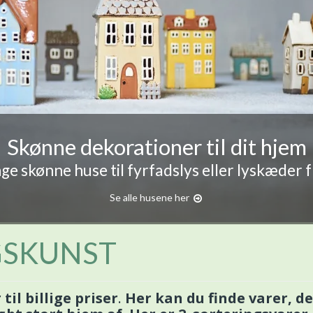
Skønne dekorationer til dit hjem
e skønne huse til fyrfadslys eller lyskæder 
Se alle husene her
GSKUNST
il billige priser
.
Her kan du finde varer, de