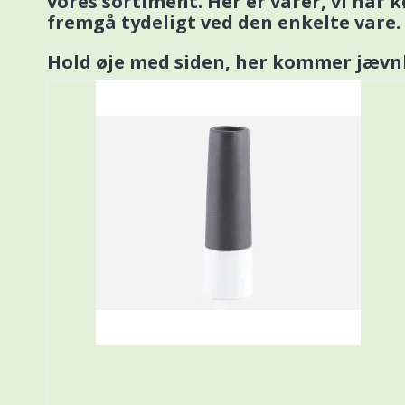
vores sortiment. Her er varer, vi har kø
fremgå tydeligt ved den enkelte vare.
Hold øje med siden, her kommer jævnl