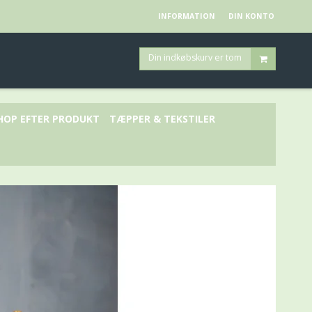
INFORMATION
DIN KONTO
Din indkøbskurv er tom
HOP EFTER PRODUKT
TÆPPER & TEKSTILER