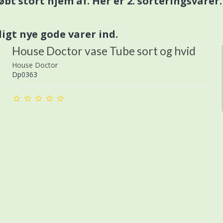
bt stort hjem af. Her er 2. sorteringsvarer. 
igt nye gode varer ind.
House Doctor vase Tube sort og hvid
House Doctor
Dp0363