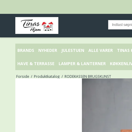
BRANDS
NYHEDER
JULESTUEN
ALLE VARER
TINAS
HAVE & TERRASSE
LAMPER & LANTERNER
KØKKENLI
Forside
/
Produktkatalog
/
RODEKASSEN BRUGSKUNST