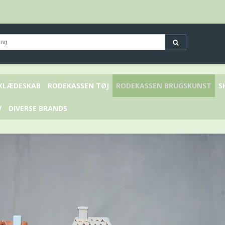
 KLÆDESKAB
RODEKASSEN TØJ
RODEKASSEN BRUGSKUNST
S
V
DIVERSE BRANDS