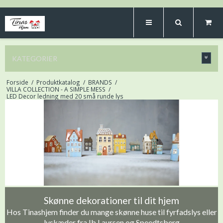
KATEGORIER
Forside
/
Produktkatalog
/
BRANDS
/
VILLA COLLECTION - A SIMPLE MESS
/
LED Decor ledning med 20 små runde lys
Skønne dekorationer til dit hjem
Hos Tinashjem finder du mange skønne huse til fyrfadslys eller
lyskæder fra Ib Laursen og Speedtsberg