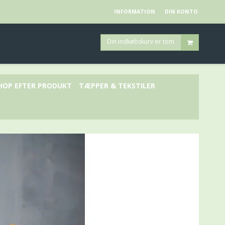
INFORMATION
DIN KONTO
Din indkøbskurv er tom
HOP EFTER PRODUKT
TÆPPER & TEKSTILER