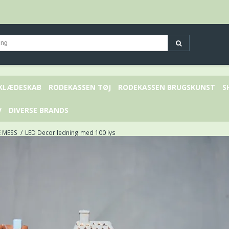
 KLÆDESKAB
RODEKASSEN TØJ
RODEKASSEN BRUGSKUNST
S
V
DIVERSE BRANDS
E MESS
/
LED Decor ledning med 100 lys