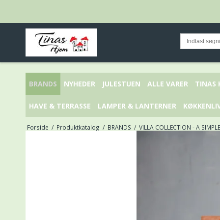
BRANDS
NYHEDER
JULESTUEN
ALLE VARER
TINAS
HAVE & TERRASSE
LAMPER & LANTERNER
KØKKENLI
Forside
/
Produktkatalog
/
BRANDS
/
VILLA COLLECTION - A SIMPL