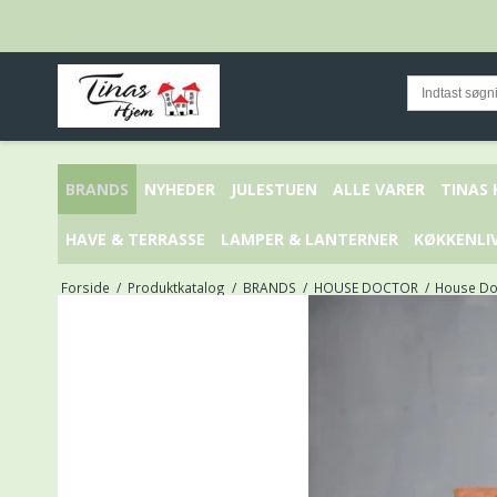
BRANDS
NYHEDER
JULESTUEN
ALLE VARER
TINAS
HAVE & TERRASSE
LAMPER & LANTERNER
KØKKENLI
Forside
/
Produktkatalog
/
BRANDS
/
HOUSE DOCTOR
/
House Do