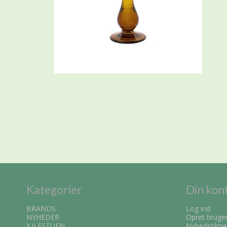
Kategorier
Din kon
BRANDS
Log ind
NYHEDER
Opret bruge
JULESTUEN
Nyhedstilme