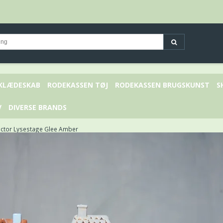
 KLÆDESKAB
RODEKASSEN TØJ
RODEKASSEN BRUGSKUNST
S
V
DIVERSE BRANDS
ctor Lysestage Glee Amber