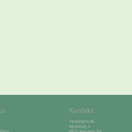
to
Kontakt
Tinashjem.dk
r
Myntevej 3
lding
8920 Randers NV