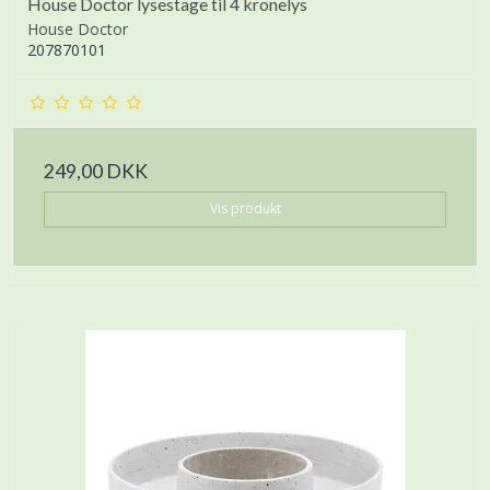
House Doctor lysestage til 4 kronelys
House Doctor
207870101
249,00 DKK
Vis produkt