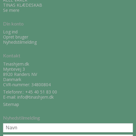
TINAS KLÆDESKAB
Se mere
Din konto
Log ind
Opret bruger
Nyhedstilmelding
Kontakt
Tinashjem.dk
Myntevej 3
8920 Randers NV
Danmark
CVR-nummer: 34800804
Telefonnr.:
+45 40 51 83 00
E-mail
:
info@tinashjem.dk
Sitemap
Nyhedstilmelding