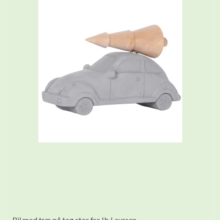
Bil med træ på tag stor fra Ib Laursen