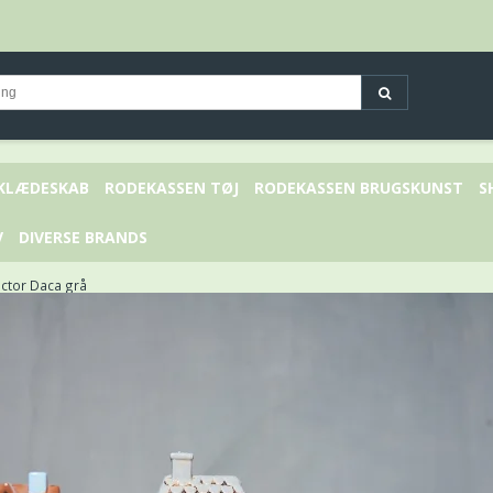
 KLÆDESKAB
RODEKASSEN TØJ
RODEKASSEN BRUGSKUNST
S
V
DIVERSE BRANDS
ctor Daca grå