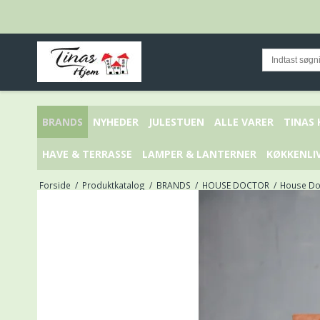
BRANDS
NYHEDER
JULESTUEN
ALLE VARER
TINAS
HAVE & TERRASSE
LAMPER & LANTERNER
KØKKENLI
Forside
/
Produktkatalog
/
BRANDS
/
HOUSE DOCTOR
/
House Do