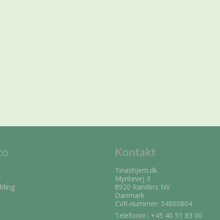
to
Kontakt
Tinashjem.dk
r
Myntevej 3
lding
8920 Randers NV
Danmark
CVR-nummer: 34800804
Telefonnr.:
+45 40 51 83 00