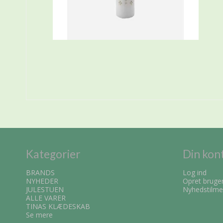
Kategorier
Din kon
BRANDS
Log ind
NYHEDER
Opret bruge
JULESTUEN
Nyhedstilme
ALLE VARER
TINAS KLÆDESKAB
Se mere