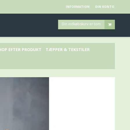
INFORMATION
DIN KONTO
Din indkøbskurv er tom
HOP EFTER PRODUKT
TÆPPER & TEKSTILER