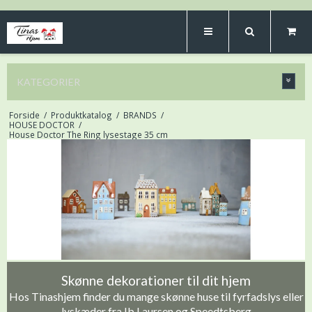
KATEGORIER
Forside
/
Produktkatalog
/
BRANDS
/
HOUSE DOCTOR
/
House Doctor The Ring lysestage 35 cm
Skønne dekorationer til dit hjem
Hos Tinashjem finder du mange skønne huse til fyrfadslys eller
lyskæder fra Ib Laursen og Speedtsberg