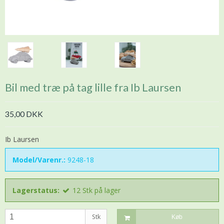
Bil med træ på tag lille fra Ib Laursen
35,00 DKK
Ib Laursen
Model/Varenr.:
9248-18
Lagerstatus:
12
Stk
på lager
Stk
Køb