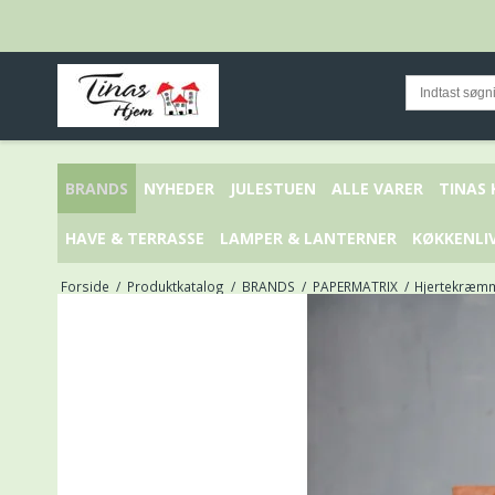
BRANDS
NYHEDER
JULESTUEN
ALLE VARER
TINAS
HAVE & TERRASSE
LAMPER & LANTERNER
KØKKENLI
Forside
/
Produktkatalog
/
BRANDS
/
PAPERMATRIX
/
Hjertekræmm