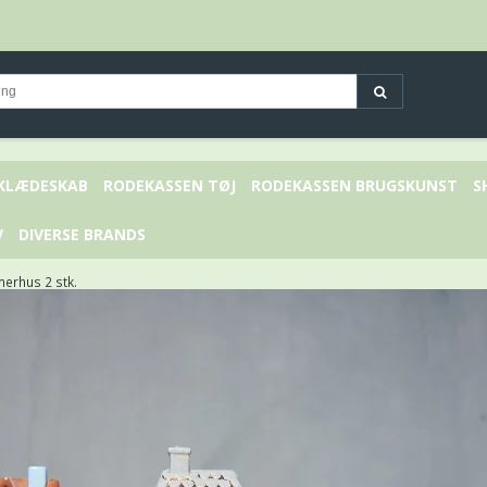
 KLÆDESKAB
RODEKASSEN TØJ
RODEKASSEN BRUGSKUNST
S
V
DIVERSE BRANDS
erhus 2 stk.