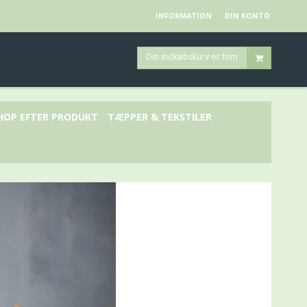
INFORMATION
DIN KONTO
Din indkøbskurv er tom
HOP EFTER PRODUKT
TÆPPER & TEKSTILER