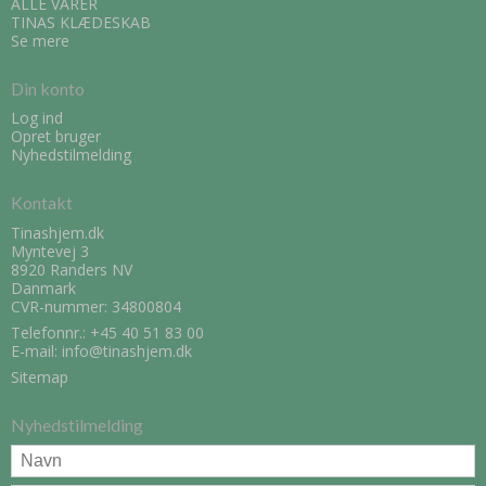
ALLE VARER
TINAS KLÆDESKAB
Se mere
Din konto
Log ind
Opret bruger
Nyhedstilmelding
Kontakt
Tinashjem.dk
Myntevej 3
8920 Randers NV
Danmark
CVR-nummer: 34800804
Telefonnr.:
+45 40 51 83 00
E-mail
:
info@tinashjem.dk
Sitemap
Nyhedstilmelding