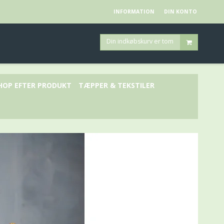
INFORMATION
DIN KONTO
Din indkøbskurv er tom
HOP EFTER PRODUKT
TÆPPER & TEKSTILER