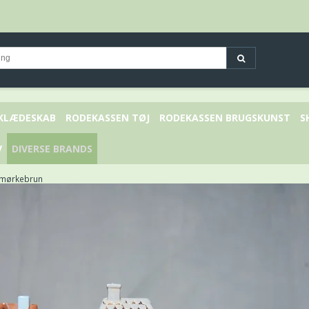
 KLÆDESKAB
RODEKASSEN TØJ
RODEKASSEN BRUGSKUNST
S
V
DIVERSE BRANDS
 mørkebrun