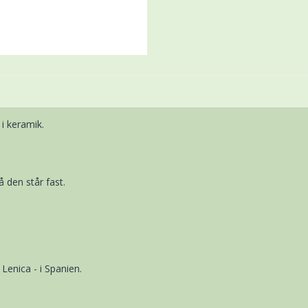
 i keramik.
 den står fast.
enica - i Spanien.