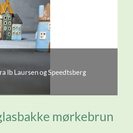
fra Ib Laursen og Speedtsberg
 glasbakke mørkebrun