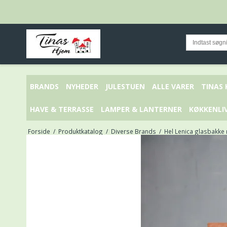
BRANDS
NYHEDER
JULESTUEN
ALLE VARER
TINAS
HAVE & TERRASSE
LAMPER & LANTERNER
KØKKENLI
Forside
/
Produktkatalog
/
Diverse Brands
/
Hel Lenica glasbakke