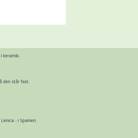
 i keramik.
 den står fast.
enica - i Spanien.