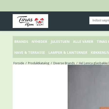
BRANDS
NYHEDER
JULESTUEN
ALLE VARER
TINAS
HAVE & TERRASSE
LAMPER & LANTERNER
KØKKENLI
Forside
/
Produktkatalog
/
Diverse Brands
/
Hel Lenica glasbakk