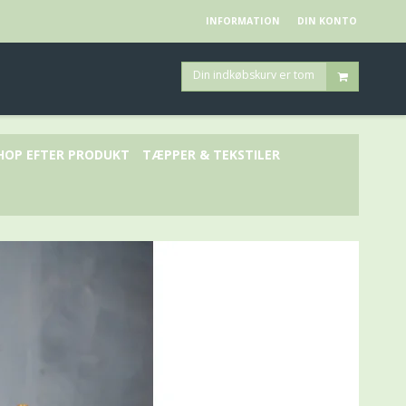
INFORMATION
DIN KONTO
Din indkøbskurv er tom
HOP EFTER PRODUKT
TÆPPER & TEKSTILER