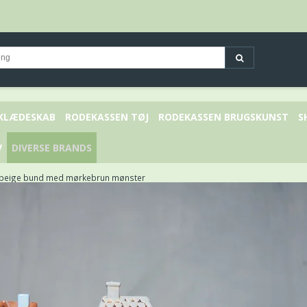
 KLÆDESKAB
RODEKASSEN TØJ
RODEKASSEN BRUGSKUNST
S
V
DIVERSE BRANDS
e beige bund med mørkebrun mønster