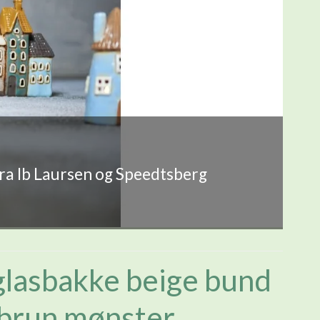
fra Ib Laursen og Speedtsberg
glasbakke beige bund
brun mønster