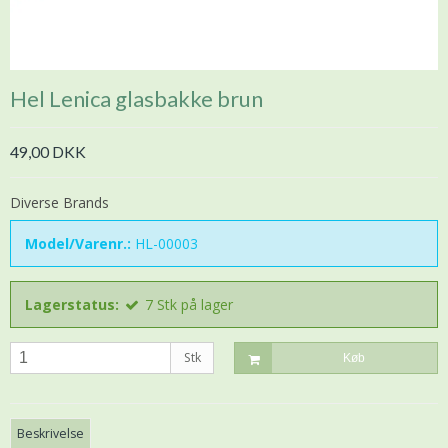
Hel Lenica glasbakke brun
49,00 DKK
Diverse Brands
Model/Varenr.:
HL-00003
Lagerstatus:
7
Stk
på lager
Stk
Køb
Beskrivelse