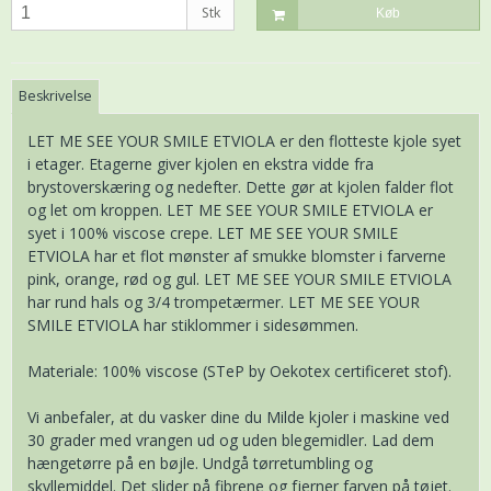
Stk
Køb
Beskrivelse
LET ME SEE YOUR SMILE ETVIOLA er den flotteste kjole syet
i etager. Etagerne giver kjolen en ekstra vidde fra
brystoverskæring og nedefter. Dette gør at kjolen falder flot
og let om kroppen. LET ME SEE YOUR SMILE ETVIOLA er
syet i 100% viscose crepe. LET ME SEE YOUR SMILE
ETVIOLA har et flot mønster af smukke blomster i farverne
pink, orange, rød og gul. LET ME SEE YOUR SMILE ETVIOLA
har rund hals og 3/4 trompetærmer. LET ME SEE YOUR
SMILE ETVIOLA har stiklommer i sidesømmen.
Materiale: 100% viscose (STeP by Oekotex certificeret stof).
Vi anbefaler, at du vasker dine du Milde kjoler i maskine ved
30 grader med vrangen ud og uden blegemidler. Lad dem
hængetørre på en bøjle. Undgå tørretumbling og
skyllemiddel. Det slider på fibrene og fjerner farven på tøjet.