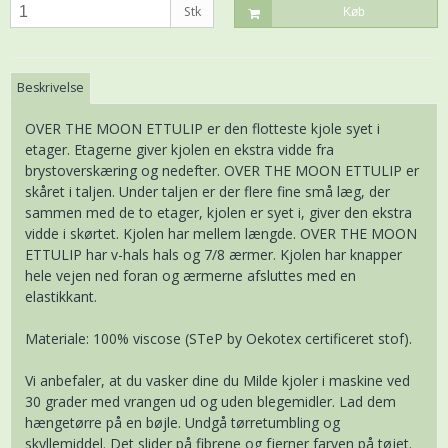
Stk
Køb
Beskrivelse
OVER THE MOON ETTULIP er den flotteste kjole syet i
etager. Etagerne giver kjolen en ekstra vidde fra
brystoverskæring og nedefter. OVER THE MOON ETTULIP er
skåret i taljen. Under taljen er der flere fine små læg, der
sammen med de to etager, kjolen er syet i, giver den ekstra
vidde i skørtet. Kjolen har mellem længde. OVER THE MOON
ETTULIP har v-hals hals og 7/8 ærmer. Kjolen har knapper
hele vejen ned foran og ærmerne afsluttes med en
elastikkant.
Materiale: 100% viscose (STeP by Oekotex certificeret stof).
Vi anbefaler, at du vasker dine du Milde kjoler i maskine ved
30 grader med vrangen ud og uden blegemidler. Lad dem
hængetørre på en bøjle. Undgå tørretumbling og
skyllemiddel. Det slider på fibrene og fjerner farven på tøjet.