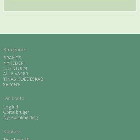
Kategorier
BRANDS
NYHEDER
JULESTUEN
ALLE VARER
TINAS KLÆDESKAB
Se mere
Din konto
Log ind
Opret bruger
Nyhedstilmelding
Kontakt
Tinashjem.dk