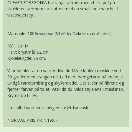
CLEVER ETBEGONIA har lange ærmer med et lille puf på
skulderen, ærmerne afsluttes med en smal sort manchet i
viscosejersey.
Materiale: 100% viscose (STeP by Oekotex certificeret).
Mål i str. M:
Halvt brystmål: 52 cm
Kjolelængde: 86 cm.
Vi anbefaler, at du vasker dine du Milde kjoler i maskine ved
30 grader med vrangen ud. Lad dem hængetørre på en bøjle.
Undgå tørretumbling og skyllemiddel. Det slider på fibrene og
fjerner farven på tøjet. Vask dit du Milde tøj alene i maskinen.
Krymp op til 5%.
Læs altid vaskeanvisningen i tøjet før vask.
NORMAL PRIS KR. 1.199,-.