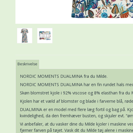
Beskrivelse
NORDIC MOMENTS DUALMINA fra du Milde.
NORDIC MOMENTS DUALMINA har en fin rundet hals med et li
Skøn blomstret kjole i 92% viscose og 8% elasthan fra du M
Kjolen har et væld af blomster og blade i farverne blå, rø
DUALMINA er en model med flere læg fortil og bag på. Kjol
kvindelighed, da den fremhæver busten, og skjuler evt. “
Vi anbefaler, at du vasker dine du Milde kjoler i maskine 
fjerner farven på tøjet. Vask dit du Milde tøj alene i maski