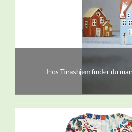
Hos Tinashjem finder du mang