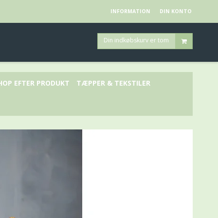
INFORMATION
DIN KONTO
Din indkøbskurv er tom
HOP EFTER PRODUKT
TÆPPER & TEKSTILER