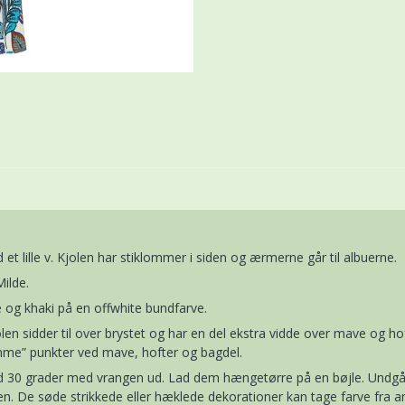
lle v. Kjolen har stiklommer i siden og ærmerne går til albuerne.
ilde.
de og khaki på en offwhite bundfarve.
en sidder til over brystet og har en del ekstra vidde over mave og 
ømme” punkter ved mave, hofter og bagdel.
ved 30 grader med vrangen ud. Lad dem hængetørre på en bøjle. Undgå 
nen. De søde strikkede eller hæklede dekorationer kan tage farve fra a