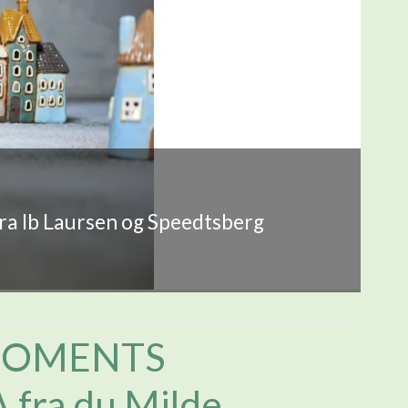
fra Ib Laursen og Speedtsberg
MOMENTS
fra du Milde