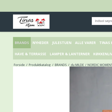
BRANDS
NYHEDER
JULESTUEN
ALLE VARER
TINAS
HAVE & TERRASSE
LAMPER & LANTERNER
KØKKENLI
Forside
/
Produktkatalog
/
BRANDS
/
du MILDE
/
NORDIC MOMENTS