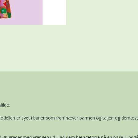
ilde.
 Modellen er syet i baner som fremhæver barmen og taljen og dernæst 
ved 30 grader med vrangen ud. Lad dem hængetørre på en bøjle. Undgå 