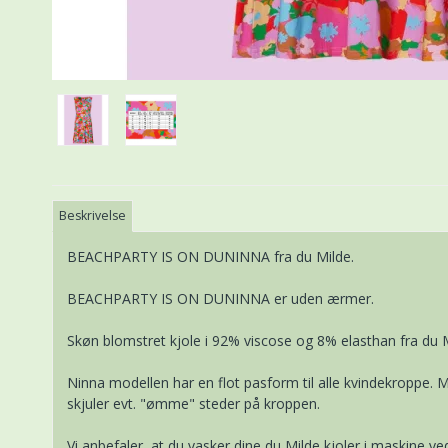
Beskrivelse
BEACHPARTY IS ON DUNINNA fra du Milde.
BEACHPARTY IS ON DUNINNA er uden ærmer.
Skøn blomstret kjole i 92% viscose og 8% elasthan fra du M
Ninna modellen har en flot pasform til alle kvindekroppe.
skjuler evt. "ømme" steder på kroppen.
Vi anbefaler, at du vasker dine du Milde kjoler i maskine 