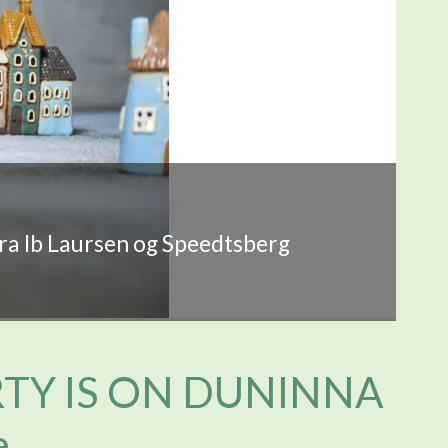
fra Ib Laursen og Speedtsberg
TY IS ON DUNINNA
e