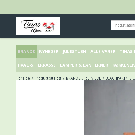
BRANDS
NYHEDER
JULESTUEN
ALLE VARER
TINAS
HAVE & TERRASSE
LAMPER & LANTERNER
KØKKENLI
Forside
/
Produktkatalog
/
BRANDS
/
du MILDE
/
BEACHPARTY IS O