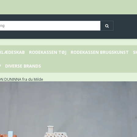
 KLÆDESKAB
RODEKASSEN TØJ
RODEKASSEN BRUGSKUNST
S
V
DIVERSE BRANDS
N DUNINNA fra du Milde