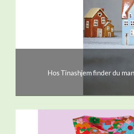
Hos Tinashjem finder du mang