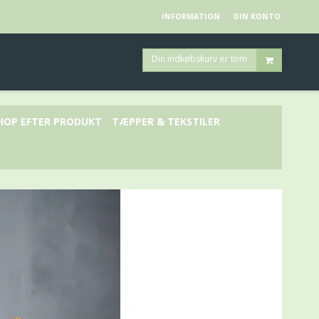
INFORMATION
DIN KONTO
Din indkøbskurv er tom
HOP EFTER PRODUKT
TÆPPER & TEKSTILER