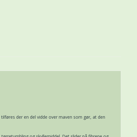
tilføres der en del vidde over maven som gør, at den
tørretumbling og skyllemiddel. Det slider på fibrene og