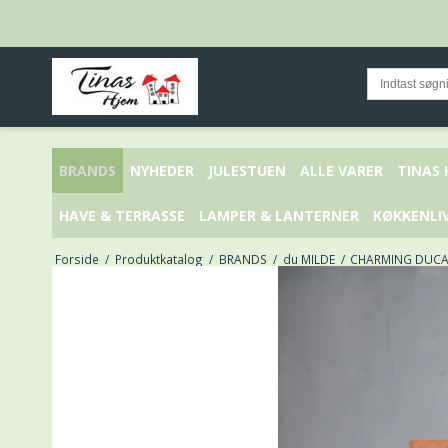
BRANDS
NYHEDER
JULESTUEN
ALLE VARER
TINAS
HAVE & TERRASSE
LAMPER & LANTERNER
KØKKENLI
Forside
/
Produktkatalog
/
BRANDS
/
du MILDE
/
CHARMING DUCAR