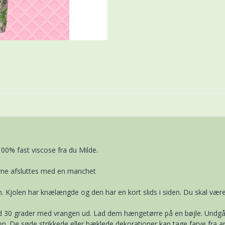
0% fast viscose fra du Milde.
ne afsluttes med en manchet
olen har knælængde og den har en kort slids i siden. Du skal være 
ved 30 grader med vrangen ud. Lad dem hængetørre på en bøjle. Undgå 
nen. De søde strikkede eller hæklede dekorationer kan tage farve fra a