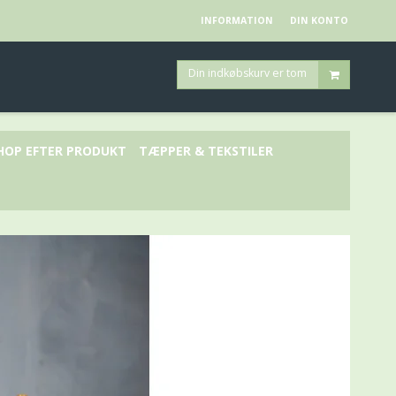
INFORMATION
DIN KONTO
Din indkøbskurv er tom
HOP EFTER PRODUKT
TÆPPER & TEKSTILER