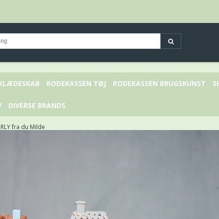
 KLÆDESKAB
RODEKASSEN TØJ
RODEKASSEN BRUGSKUNST
S
V
DIVERSE BRANDS
LY fra du Milde