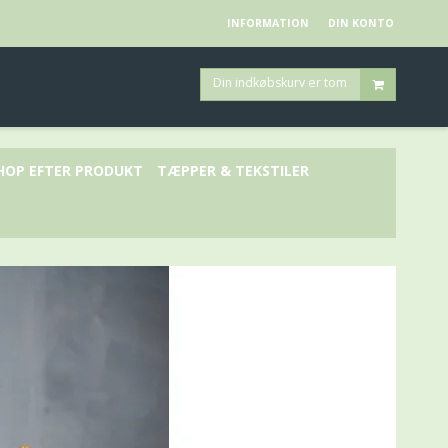
INFORMATION
DIN KONTO
Din indkøbskurv er tom
HOP EFTER PRODUKT
TÆPPER & TEKSTILER