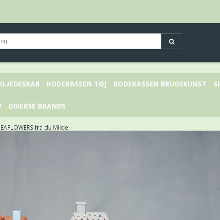
 KLÆDESKAB
RODEKASSEN TØJ
RODEKASSEN BRUGSKUNST
S
V
DIVERSE BRANDS
EAFLOWERS fra du Milde