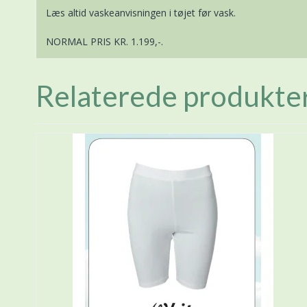
Læs altid vaskeanvisningen i tøjet før vask.
NORMAL PRIS KR. 1.199,-.
Relaterede produkte