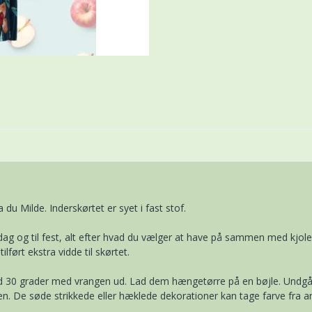
du Milde. Inderskørtet er syet i fast stof.
ag og til fest, alt efter hvad du vælger at have på sammen med kjo
ilført ekstra vidde til skørtet.
ved 30 grader med vrangen ud. Lad dem hængetørre på en bøjle. Undgå 
nen. De søde strikkede eller hæklede dekorationer kan tage farve fra a