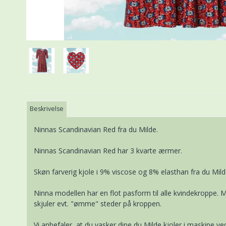
Beskrivelse
Ninnas Scandinavian Red fra du Milde.
Ninnas Scandinavian Red har 3 kvarte ærmer.
Skøn farverig kjole i 9% viscose og 8% elasthan fra du Mild
Ninna modellen har en flot pasform til alle kvindekroppe.
skjuler evt. "ømme" steder på kroppen.
Vi anbefaler, at du vasker dine du Milde kjoler i maskine 