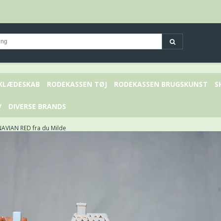
 KLÆDESKAB
RODEKASSEN TØJ
RODEKASSEN BRUGSKUNST
S
V
DIVERSE BRANDS
VIAN RED fra du Milde