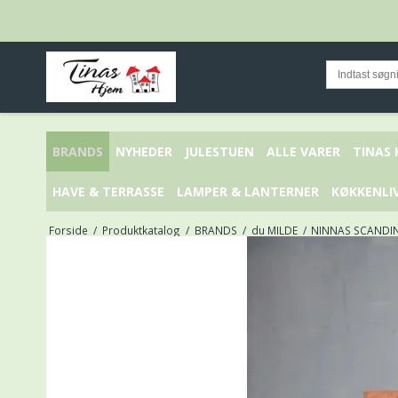
BRANDS
NYHEDER
JULESTUEN
ALLE VARER
TINAS
HAVE & TERRASSE
LAMPER & LANTERNER
KØKKENLI
Forside
/
Produktkatalog
/
BRANDS
/
du MILDE
/
NINNAS SCANDINA