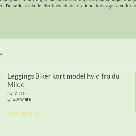
nen. De søde strikkede eller hæklede dekorationer kan tage farve fra a
r
Leggings Biker kort model hvid fra du
Milde
du MILDE
Q1234white