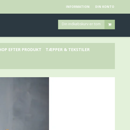
INFORMATION
DIN KONTO
Din indkøbskurv er tom
HOP EFTER PRODUKT
TÆPPER & TEKSTILER