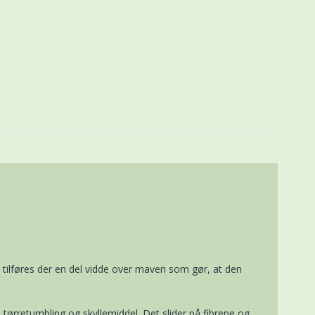
tilføres der en del vidde over maven som gør, at den
tørretumbling og skyllemiddel. Det slider på fibrene og