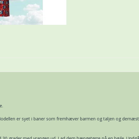
e.
 Modellen er syet i baner som fremhæver barmen og taljen og dernæst 
ved 30 grader med vrangen ud. Lad dem hængetørre på en bøjle. Undgå 