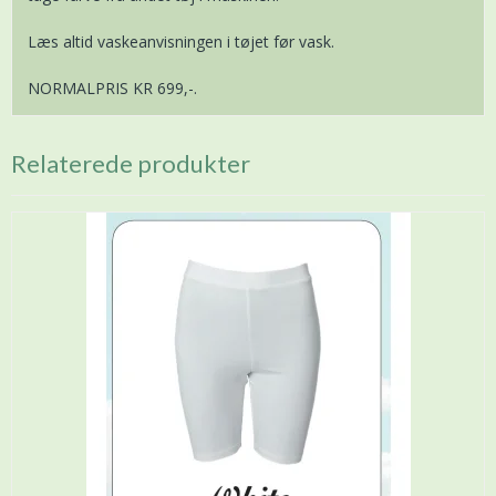
Læs altid vaskeanvisningen i tøjet før vask.
NORMALPRIS KR 699,-.
Relaterede produkter