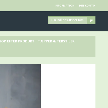
INFORMATION
DIN KONTO
Din indkøbskurv er tom
HOP EFTER PRODUKT
TÆPPER & TEKSTILER