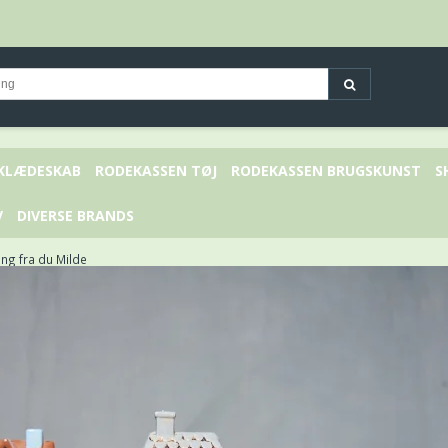
 KLÆDESKAB
RODEKASSEN TØJ
RODEKASSEN BRUGSKUNST
S
V
DIVERSE BRANDS
ng fra du Milde