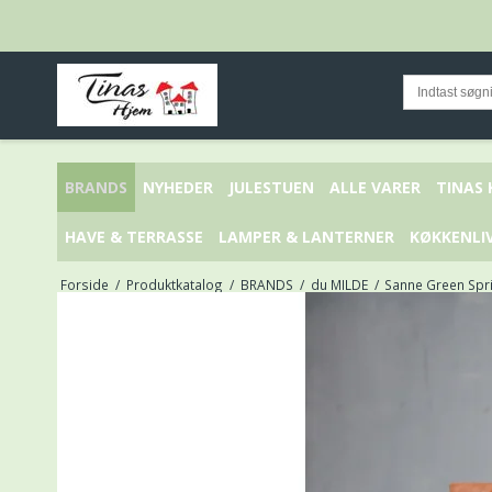
BRANDS
NYHEDER
JULESTUEN
ALLE VARER
TINAS
HAVE & TERRASSE
LAMPER & LANTERNER
KØKKENLI
Forside
/
Produktkatalog
/
BRANDS
/
du MILDE
/
Sanne Green Spri