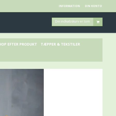
INFORMATION
DIN KONTO
Din indkøbskurv er tom
HOP EFTER PRODUKT
TÆPPER & TEKSTILER