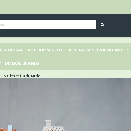
 KLÆDESKAB
RODEKASSEN TØJ
RODEKASSEN BRUGSKUNST
S
V
DIVERSE BRANDS
 60 denier fra du Milde