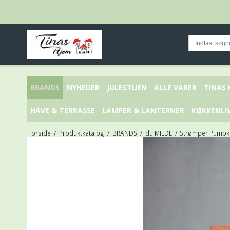
BRANDS
NYHEDER
JULESTUEN
ALLE VARER
TINAS
HAVE & TERRASSE
LAMPER & LANTERNER
KØKKENLI
Forside
/
Produktkatalog
/
BRANDS
/
du MILDE
/
Strømper Pumpkin