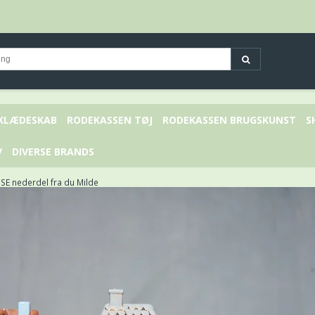
 KLÆDESKAB
RODEKASSEN TØJ
RODEKASSEN BRUGSKUNST
S
V
DIVERSE BRANDS
SE nederdel fra du Milde