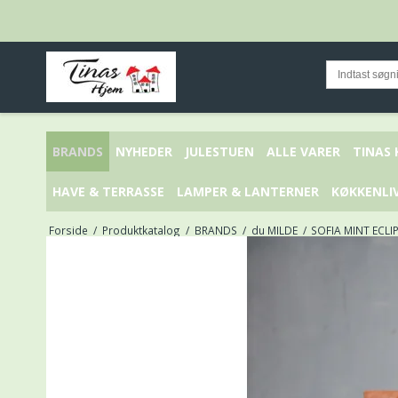
BRANDS
NYHEDER
JULESTUEN
ALLE VARER
TINAS
HAVE & TERRASSE
LAMPER & LANTERNER
KØKKENLI
Forside
/
Produktkatalog
/
BRANDS
/
du MILDE
/
SOFIA MINT ECLIP