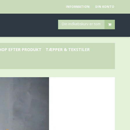
INFORMATION
DIN KONTO
Din indkøbskurv er tom
HOP EFTER PRODUKT
TÆPPER & TEKSTILER