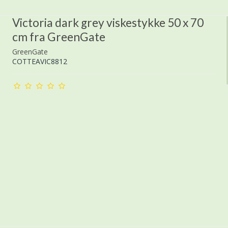
Victoria dark grey viskestykke 50 x 70
cm fra GreenGate
GreenGate
COTTEAVIC8812