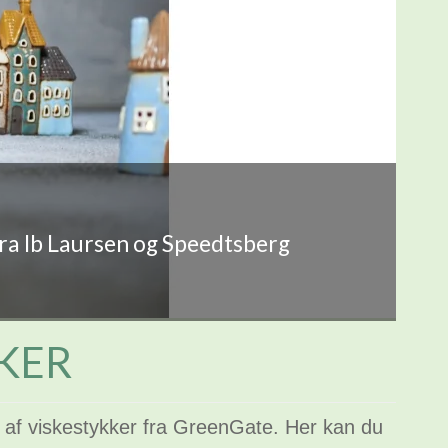
fra Ib Laursen og Speedtsberg
KER
g af viskestykker fra GreenGate. Her kan du