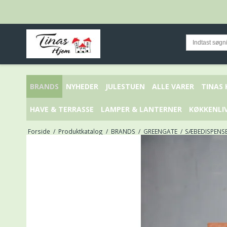
BRANDS
NYHEDER
JULESTUEN
ALLE VARER
TINAS
HAVE & TERRASSE
LAMPER & LANTERNER
KØKKENLI
Forside
/
Produktkatalog
/
BRANDS
/
GREENGATE
/
SÆBEDISPENSE