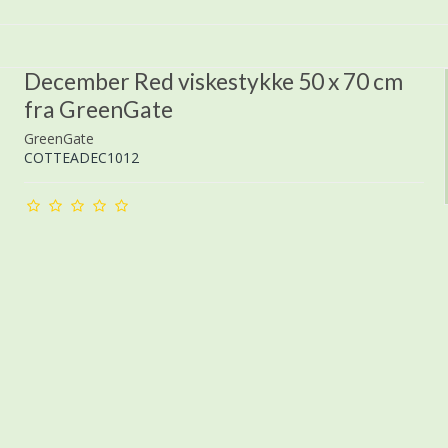
December Red viskestykke 50 x 70 cm
fra GreenGate
GreenGate
COTTEADEC1012