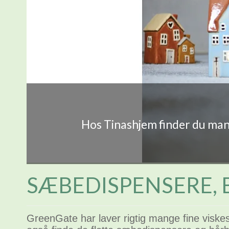
Hos Tinashjem finder du mang
SÆBEDISPENSERE, 
GreenGate har laver rigtig mange fine viske