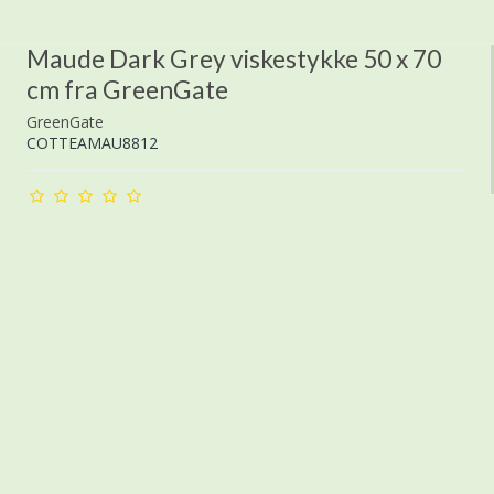
Maude Dark Grey viskestykke 50 x 70
cm fra GreenGate
GreenGate
COTTEAMAU8812