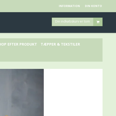
INFORMATION
DIN KONTO
Din indkøbskurv er tom
HOP EFTER PRODUKT
TÆPPER & TEKSTILER