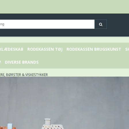
 KLÆDESKAB
RODEKASSEN TØJ
RODEKASSEN BRUGSKUNST
S
V
DIVERSE BRANDS
RE, BØRSTER & VISKESTYKKER