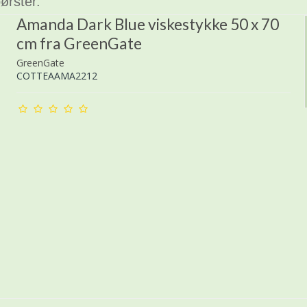
ørster.
Amanda Dark Blue viskestykke 50 x 70
cm fra GreenGate
GreenGate
COTTEAAMA2212