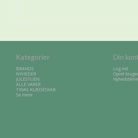
Kategorier
Din kon
BRANDS
Log ind
NYHEDER
Opret bruge
JULESTUEN
Nyhedstilme
ALLE VARER
TINAS KLÆDESKAB
Se mere