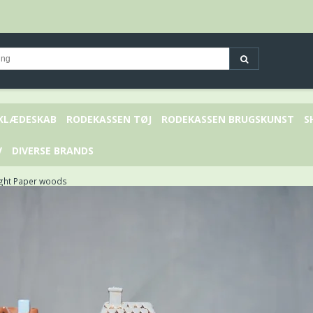
 KLÆDESKAB
RODEKASSEN TØJ
RODEKASSEN BRUGSKUNST
S
V
DIVERSE BRANDS
ight Paper woods