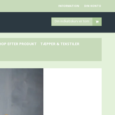
INFORMATION
DIN KONTO
Din indkøbskurv er tom
HOP EFTER PRODUKT
TÆPPER & TEKSTILER