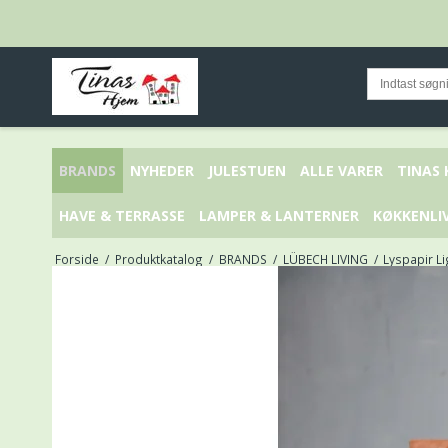
BRANDS
NYHEDER
JULESTUEN
ALLE VARER
TINAS
HAVE & TERRASSE
LAMPER & LANTERNER
KØKKENLI
Forside
/
Produktkatalog
/
BRANDS
/
LÜBECH LIVING
/
Lyspapir L