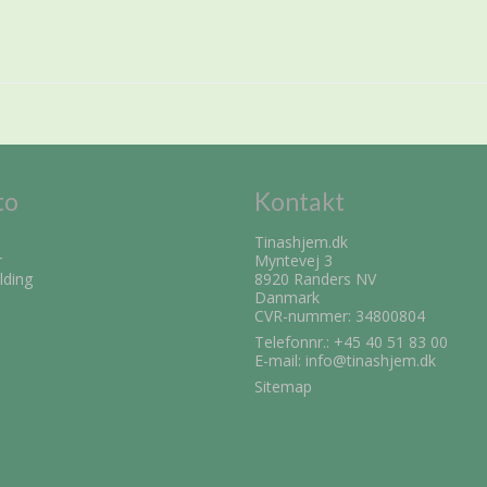
to
Kontakt
Tinashjem.dk
r
Myntevej 3
lding
8920 Randers NV
Danmark
CVR-nummer: 34800804
Telefonnr.:
+45 40 51 83 00
E-mail
:
info@tinashjem.dk
Sitemap