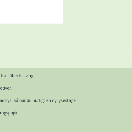
fra Lübech Living.
otiver.
adslys. Så har du hurtigt en ny lysestage.
brugspapir.