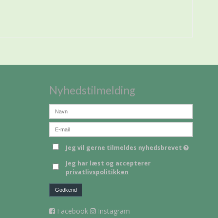
Nyhedstilmelding
Jeg vil gerne tilmeldes nyhedsbrevet
Jeg har læst og accepterer
privatlivspolitikken
Godkend
Facebook
Instagram