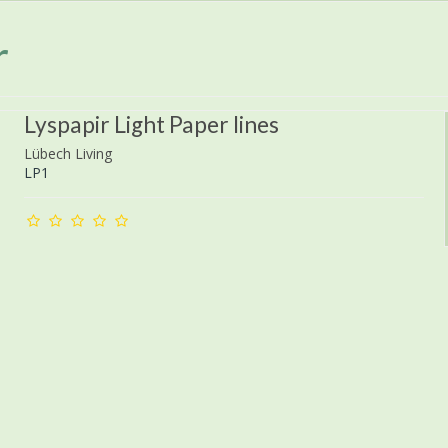
r
Lyspapir Light Paper lines
Lübech Living
LP1