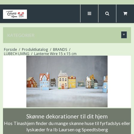
KATEGORIER
Forside
/
Produktkatalog
/
BRANDS
/
LÜBECH LIVING
/
Lanterne Wire 15 x 15 cm
Skønne dekorationer til dit hjem
Hos Tinashjem finder du mange skønne huse til fyrfadslys eller
lyskæder fra Ib Laursen og Speedtsberg