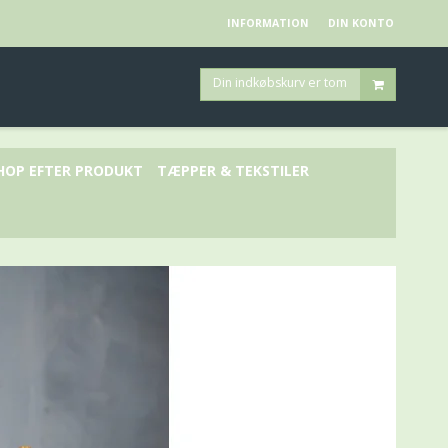
INFORMATION
DIN KONTO
Din indkøbskurv er tom
HOP EFTER PRODUKT
TÆPPER & TEKSTILER