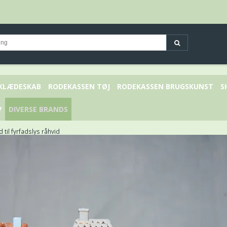
 KLÆDESKAB
RODEKASSEN TØJ
RODEKASSEN BRUGSKUNST
S
V
DIVERSE BRANDS
 til fyrfadslys råhvid