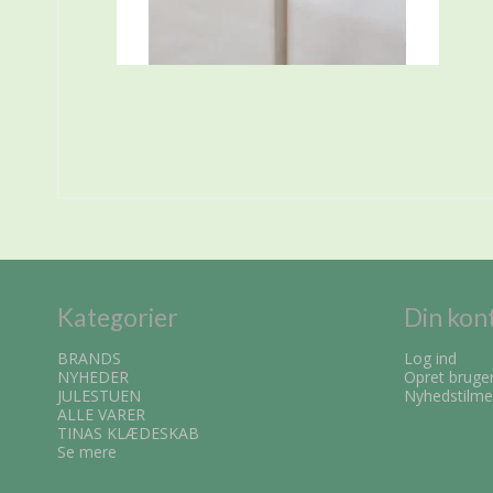
Kategorier
Din kon
BRANDS
Log ind
NYHEDER
Opret bruge
JULESTUEN
Nyhedstilme
ALLE VARER
TINAS KLÆDESKAB
Se mere