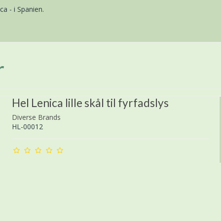
a - i Spanien.
r
Hel Lenica lille skål til fyrfadslys
Diverse Brands
HL-00012