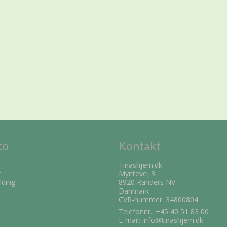
to
Kontakt
Tinashjem.dk
r
Myntevej 3
lding
8920 Randers NV
Danmark
CVR-nummer: 34800804
Telefonnr.:
+45 40 51 83 00
E-mail
:
info@tinashjem.dk