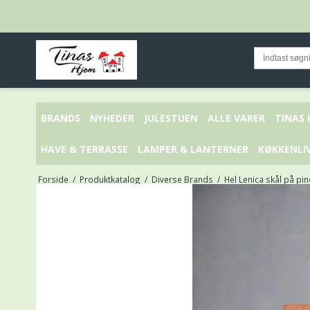
BRANDS
NYHEDER
JULESTUEN
ALLE VARER
TINAS
HAVE & TERRASSE
LAMPER & LANTERNER
KØKKENLI
Forside
/
Produktkatalog
/
Diverse Brands
/
Hel Lenica skål på pind