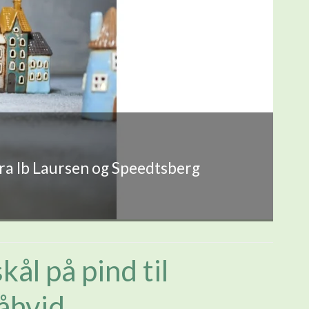
fra Ib Laursen og Speedtsberg
kål på pind til
råhvid