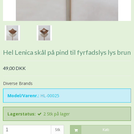
Hel Lenica skål på pind til fyrfadslys lys brun
49,00 DKK
Diverse Brands
Model/Varenr.:
HL-00025
Lagerstatus:
2
Stk
på lager
Stk
Køb